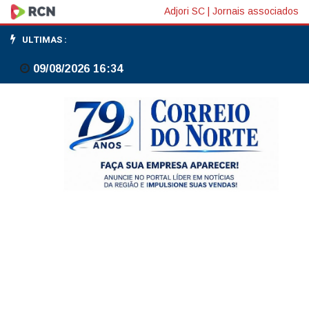
Ancelotti
Adjori SC
|
Jornais associados
dá
ULTIMAS :
pista
09/08/2026 16:34
de
Martinelli
para
vaga
de
Paquetá
contra