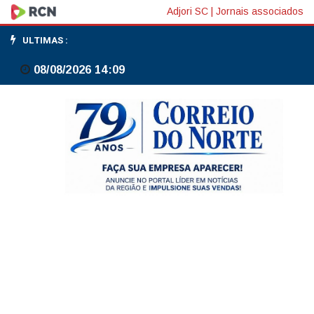
Brasil
Adjori SC
|
Jornais associados
mira
ULTIMAS :
fim
08/08/2026 14:09
de
tabus
contra
Noruega
e
europeus
em