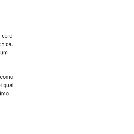
 coro
cnica.
r um
a como
i qual
ximo