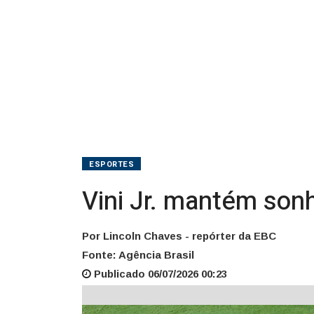
tom
de
adeus
ESPORTES
Vini Jr. mantém son
Por Lincoln Chaves - repórter da EBC
Fonte: Agência Brasil
Publicado 06/07/2026 00:23