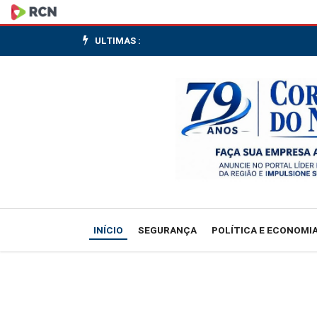
Vini
Jr.
ULTIMAS :
mantém
sonho
do
hexa
e
Marquinhos
INÍCIO
SEGURANÇA
POLÍTICA E ECONOMI
fala
em