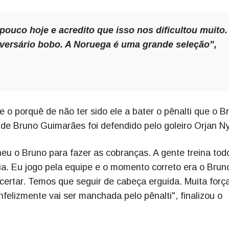
ouco hoje e acredito que isso nos dificultou muito.
ersário bobo. A Noruega é uma grande seleção",
o porquê de não ter sido ele a bater o pênalti que o Br
 de Bruno Guimarães foi defendido pelo goleiro Orjan Ny
lheu o Bruno para fazer as cobranças. A gente treina tod
aria. Eu jogo pela equipe e o momento correto era o Brun
acertar. Temos que seguir de cabeça erguida. Muita forç
felizmente vai ser manchada pelo pênalti", finalizou o