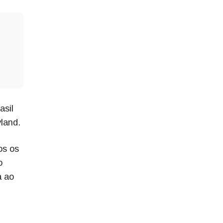
asil
land.
os os
o
a ao