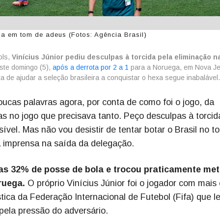
la em tom de adeus (Fotos: Agência Brasil)
ols,
Vinícius Júnior pediu desculpas à torcida pela eliminação n
ste domingo (5),
após a derrota por 2 a 1
para a Noruega, em Nova J
a de ajudar a seleção brasileira a conquistar o hexa segue inabalável.
cas palavras agora, por conta de como foi o jogo, da
tas no jogo que precisava tanto. Peço desculpas à torci
ível. Mas não vou desistir de tentar botar o Brasil no t
 a imprensa na saída da delegação.
nas 32% de posse de bola e trocou praticamente me
ruega.
O próprio Vinícius Júnior foi o jogador com mais 
tica da Federação Internacional de Futebol (Fifa) que l
ela pressão do adversário.