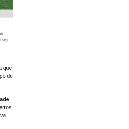
as
ersey
da que
opo de
tade
erros
eva