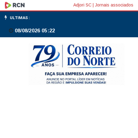
Com
Adjori SC
|
Jornais associados
um
ULTIMAS :
a
08/08/2026 05:22
menos,
Inglaterra
derruba
México
no
Azteca
e