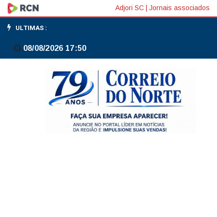
Clássico
Adjori SC
|
Jornais associados
centenário
ULTIMAS :
mexe
08/08/2026 17:50
com
rivalidade
Portugal
x
Espanha
no
Brasil