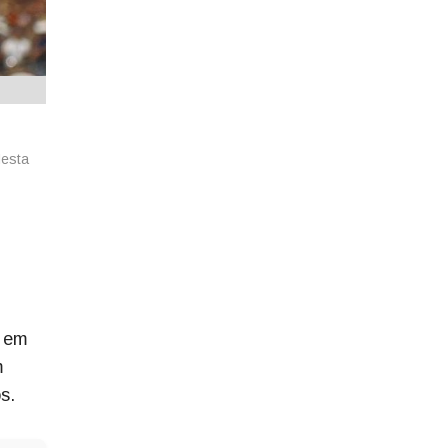
Nesta
, em
m
s.