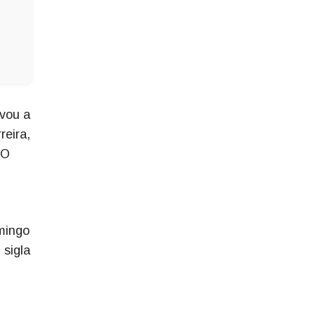
evou a
reira,
 O
omingo
 sigla