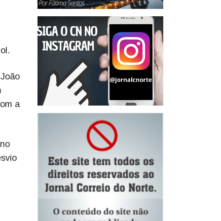
ol.
 João
m
com a
uno
esvio