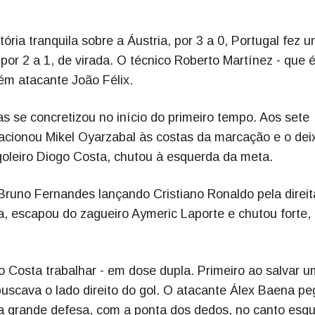
ria tranquila sobre a Áustria, por 3 a 0, Portugal fez 
por 2 a 1, de virada. O técnico Roberto Martínez - que 
ém atacante João Félix.
s se concretizou no início do primeiro tempo. Aos sete
 acionou Mikel Oyarzabal às costas da marcação e o dei
goleiro Diogo Costa, chutou à esquerda da meta.
Bruno Fernandes lançando Cristiano Ronaldo pela direit
a, escapou do zagueiro Aymeric Laporte e chutou forte,
o Costa trabalhar - em dose dupla. Primeiro ao salvar u
buscava o lado direito do gol. O atacante Álex Baena pe
tra grande defesa, com a ponta dos dedos, no canto esq