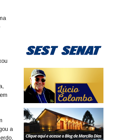
uma
é
xou
a,
 em
m
gou a
uerdo.