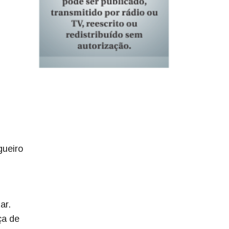
gueiro
ar.
ça de