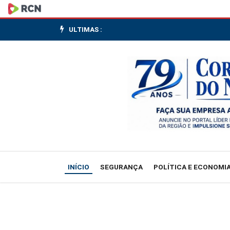
Espanha
bate
ULTIMAS :
Portugal
em
possível
adeus
de
Cristiano
INÍCIO
SEGURANÇA
POLÍTICA E ECONOMI
Ronaldo
às