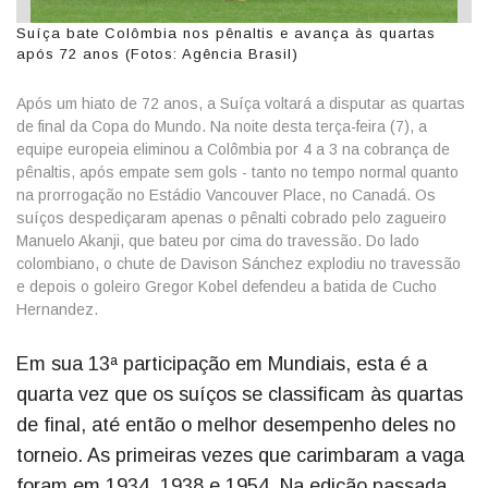
Suíça bate Colômbia nos pênaltis e avança às quartas
após 72 anos (Fotos: Agência Brasil)
Após um hiato de 72 anos, a Suíça voltará a disputar as quartas
de final da Copa do Mundo. Na noite desta terça-feira (7), a
equipe europeia eliminou a Colômbia por 4 a 3 na cobrança de
pênaltis, após empate sem gols - tanto no tempo normal quanto
na prorrogação no Estádio Vancouver Place, no Canadá. Os
suíços despediçaram apenas o pênalti cobrado pelo zagueiro
Manuelo Akanji, que bateu por cima do travessão. Do lado
colombiano, o chute de Davison Sánchez explodiu no travessão
e depois o goleiro Gregor Kobel defendeu a batida de Cucho
Hernandez.
Em sua 13ª participação em Mundiais, esta é a
quarta vez que os suíços se classificam às quartas
de final, até então o melhor desempenho deles no
torneio. As primeiras vezes que carimbaram a vaga
foram em 1934, 1938 e 1954. Na edição passada