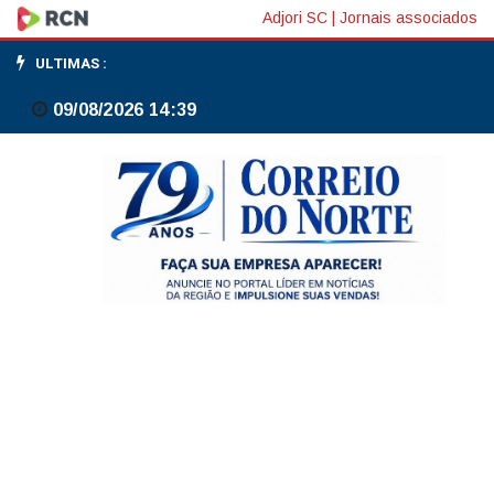
Suíça
Adjori SC
|
Jornais associados
bate
ULTIMAS :
Colômbia
09/08/2026 14:39
nos
pênaltis
e
avança
às
quartas
após