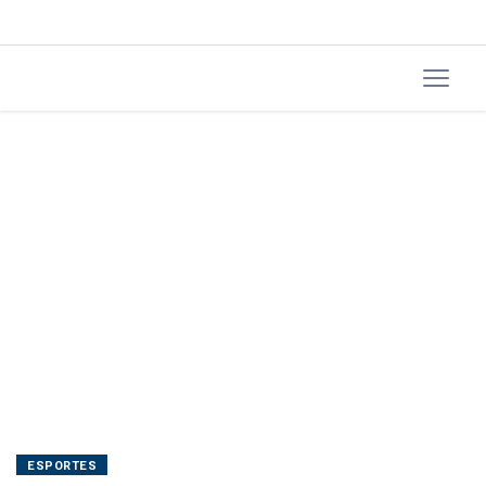
72
anos
ESPORTES