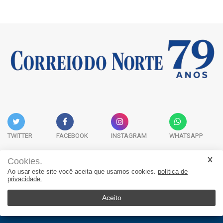
TWITTER
FACEBOOK
INSTAGRAM
WHATSAPP
Cookies.
Ao usar este site você aceita que usamos cookies.
política de
Acervo Digital
Fale Conosco
Quem Somos
privacidade.
JORNAL CORREIO DO NORTE - Whatsapp: 47 9 8865-7880
Aceito
© 2026, Jornal Correio do Norte. Todos os direitos reservados