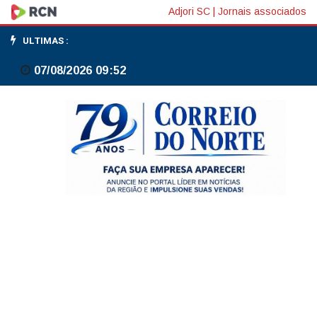
Futebol,
Adjori SC
|
Jornais associados
política
ULTIMAS :
e
07/08/2026 09:52
personagens
improváveis:
a
Copa
do
Mundo
até