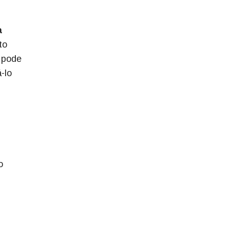
a
to
 pode
-lo
o