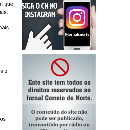
am que
ais.
mais
s e
tos