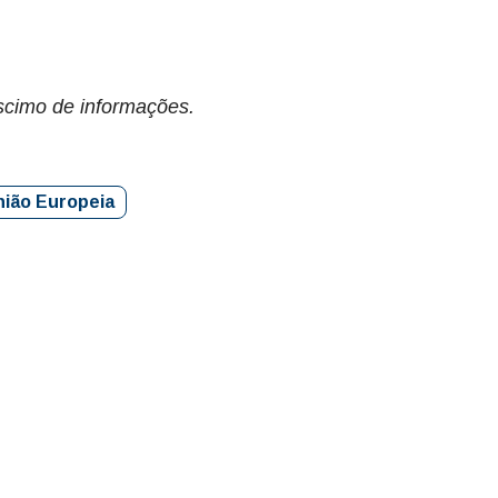
éscimo de informações.
nião Europeia