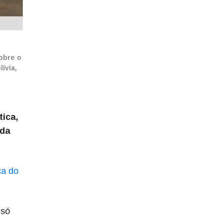
obre o
ívia,
tica,
ada
ca do
 só