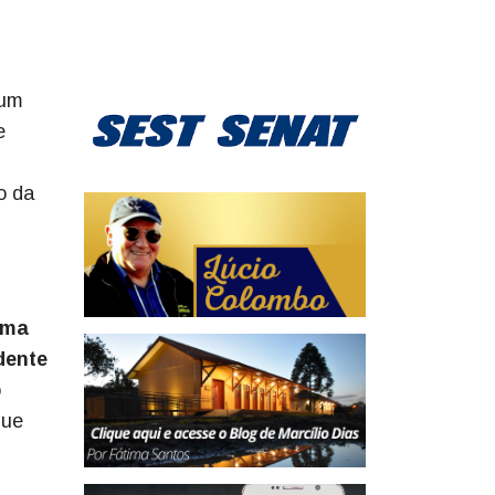
 um
e
o da
uma
dente
o
que