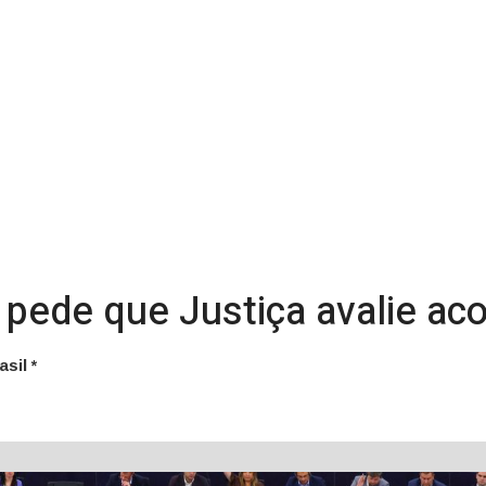
pede que Justiça avalie ac
sil *