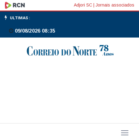
EUA
Adjori SC
|
Jornais associados
facilitam
ULTIMAS :
produção
09/08/2026 08:35
de
petróleo
na
Venezuela
sem
China
e