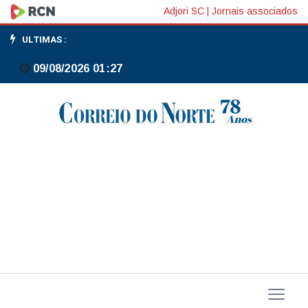
ONU
Adjori SC
|
Jornais associados
precisa
ULTIMAS :
de
09/08/2026 01:27
mais
representatividade,
diz
Lula