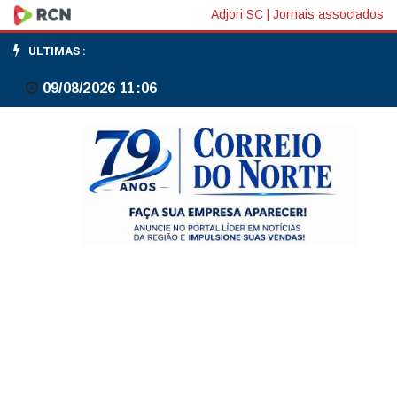
Sem
Adjori SC
|
Jornais associados
acordo
ULTIMAS :
de
09/08/2026 11:06
paz
entre
EUA
e
Irã,
Trump
promete