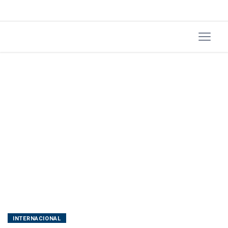
fechar
Ormuz
INTERNACIONAL