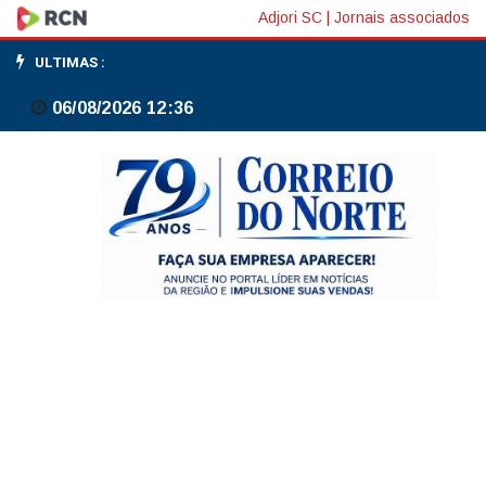
Peru
Adjori SC
|
Jornais associados
vai
ULTIMAS :
às
06/08/2026 12:36
urnas
com
35
candidatos
presidenciais
e
resultado