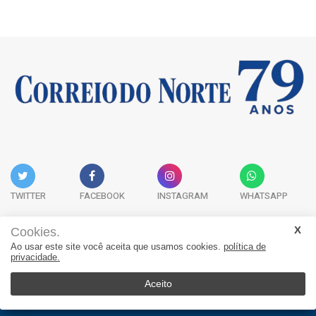
TWITTER
FACEBOOK
INSTAGRAM
WHATSAPP
Cookies.
Ao usar este site você aceita que usamos cookies.
política de
Acervo Digital
Fale Conosco
Quem Somos
privacidade.
JORNAL CORREIO DO NORTE - Whatsapp: 47 9 8865-7880
Aceito
© 2026, Jornal Correio do Norte. Todos os direitos reservados