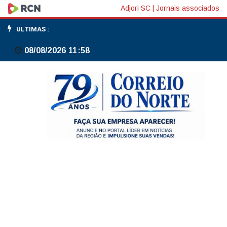
Cuba
Adjori SC
|
Jornais associados
estuda
ULTIMAS :
movimentação
08/08/2026 11:58
militar
dos
EUA
diante
de
ameaças
de