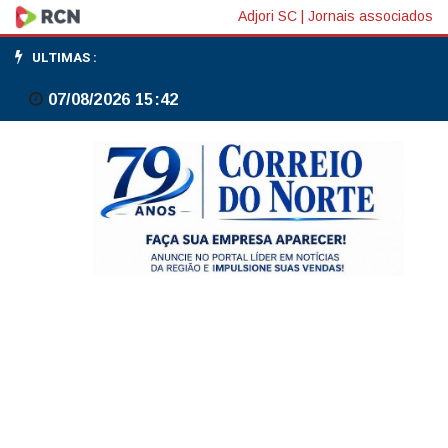
Prisão
Adjori SC
|
Jornais associados
de
ULTIMAS :
Ramagem
07/08/2026 15:42
é
fruto
da
cooperação
entre
Brasil
e