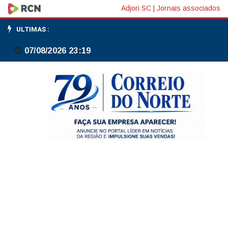
Trump
Adjori SC
|
Jornais associados
anuncia
ULTIMAS :
cessar-
07/08/2026 23:19
fogo
entre
Israel
e
Líbano
por
dez