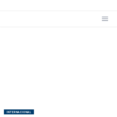
dias
INTERNACIONAL