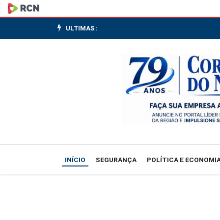
Bloqueios
e
ULTIMAS :
pressão
popular
exigem
renúncia
do
presidente
INÍCIO
SEGURANÇA
POLÍTICA E ECONOMI
da
Bolívia