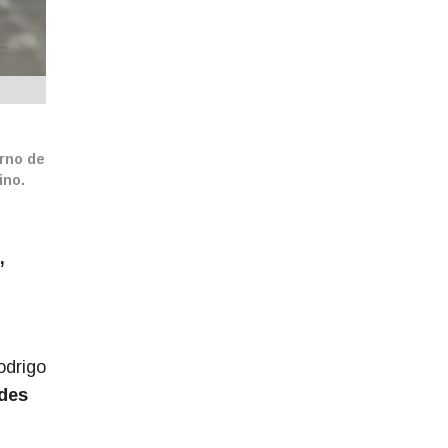
erno de
ino.
,
odrigo
ades