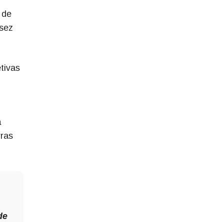
 de
ssez
tivas
a
ras
de