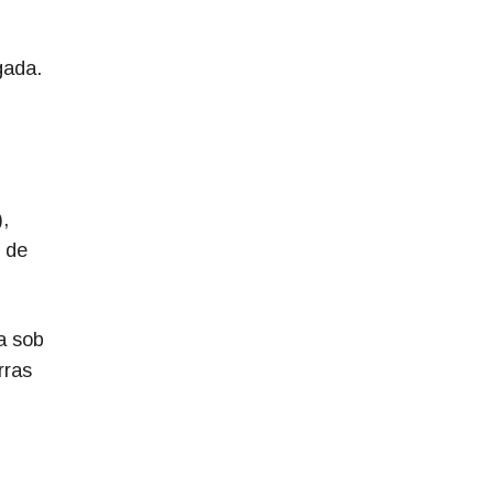
gada.
,
 de
a sob
rras