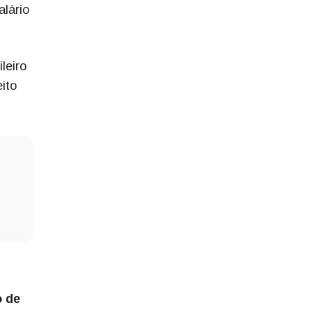
lário
leiro
ito
o de