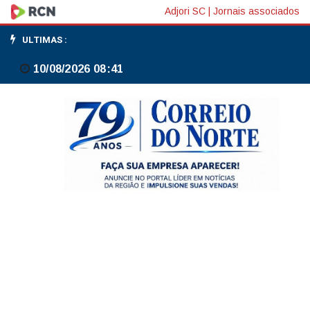
Bolívia
Adjori SC
|
Jornais associados
registra
ULTIMAS :
23
10/08/2026 08:41
bloqueios
e
marchas
antigoverno
chegam
a
La