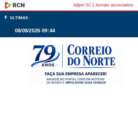
Brasil
Adjori SC
|
Jornais associados
e
ULTIMAS :
Suriname
08/08/2026 09:44
vão
negociar
acordo
para
ampliar
comércio