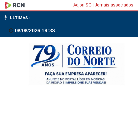
Eleitores
Adjori SC
|
Jornais associados
colombianos
ULTIMAS :
vão
08/08/2026 19:38
às
urnas
no
próximo
domingo