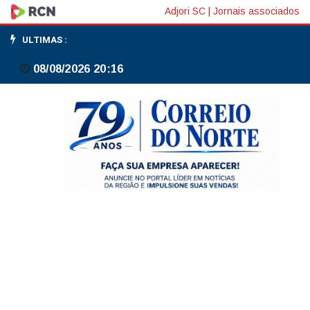
Brasil
Adjori SC
|
Jornais associados
é
ULTIMAS :
quem
08/08/2026 20:16
define
como
combate
e
classifica
o
crime,