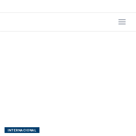
diz
Planalto
INTERNACIONAL