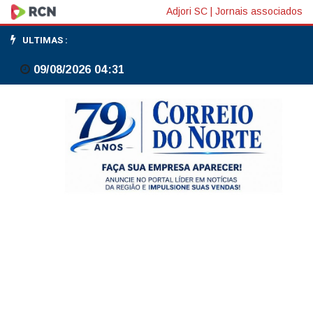
Brasil
Adjori SC
|
Jornais associados
no
ULTIMAS :
Mundo
09/08/2026 04:31
discute
impacto
de
decisão
dos
EUA
sobre