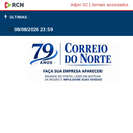
Papa
Adjori SC
|
Jornais associados
nomeia
ULTIMAS :
primeira
08/08/2026 23:59
mulher
para
liderar
comunicações
do
Vaticano