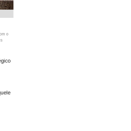
com o
is
égico
quele