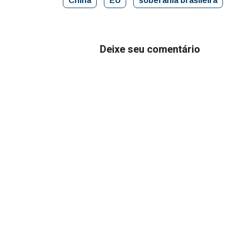
China
EU
soberania brasileira
Deixe seu comentário