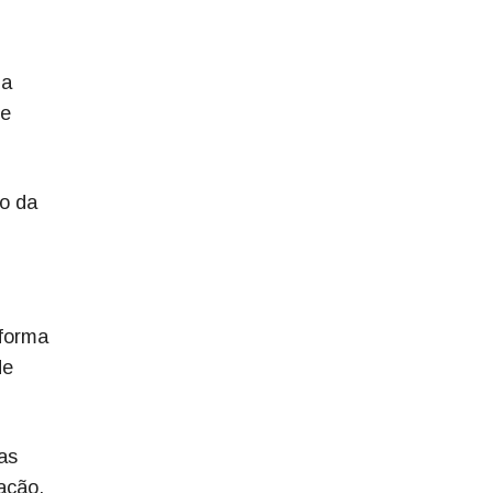
da
 e
ão da
 forma
de
as
ação.