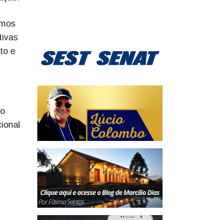
smos
tivas
to e
 o
ional