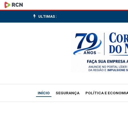
China
defende
ULTIMAS :
soberania
brasileira
e
propõe
ampliar
cooperação
INÍCIO
SEGURANÇA
POLÍTICA E ECONOMI