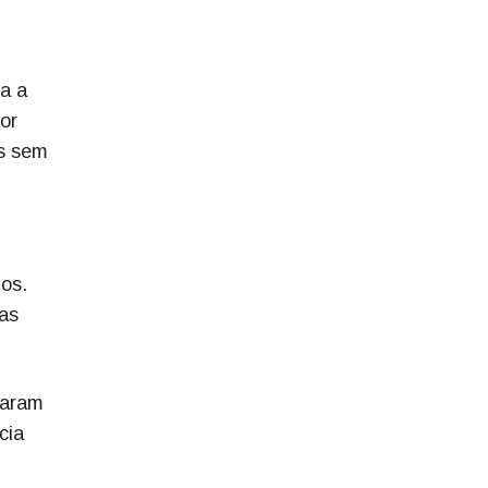
ia a
or
as sem
dos.
as
saram
cia