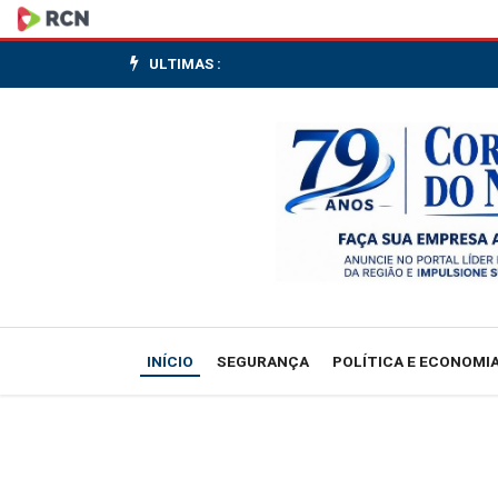
Venezuela:
mapa
ULTIMAS :
da
Nasa
estima
59
mil
prédios
INÍCIO
SEGURANÇA
POLÍTICA E ECONOMI
danificados
em