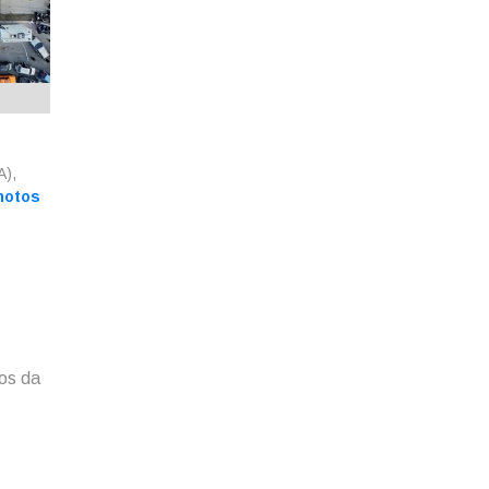
A),
motos
os da