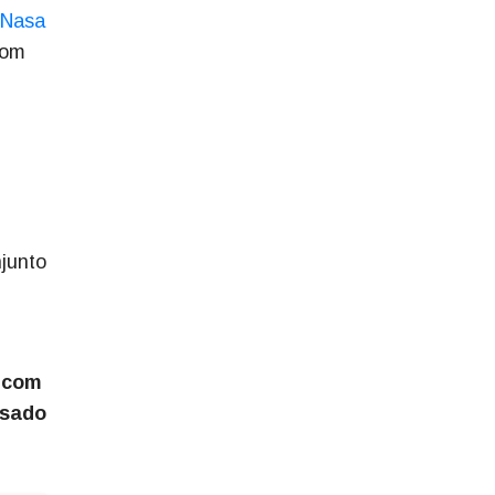
 Nasa
com
njunto
o com
usado