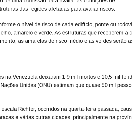
ão de uma comissão para avaliar as condições de
ruturas das regiões afetadas para avaliar riscos.
forme o nível de risco de cada edifício, ponte ou rodov
rmelho, amarelo e verde. As estruturas que receberem a c
amento, as amarelas de risco médio e as verdes serão 
s na Venezuela deixaram 1,9 mil mortos e 10,5 mil feri
Nações Unidas (ONU) estimam que quase 50 mil pesso
escala Richter, ocorridos na quarta-feira passada, cau
acas e várias outras cidades, principalmente na provín