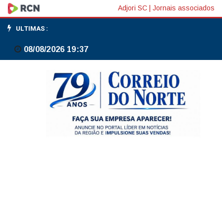
Acnur
Adjori SC
|
Jornais associados
pede
ULTIMAS :
US$
08/08/2026 19:37
14,85
milhões
para
apoio
à
Venezuela
após