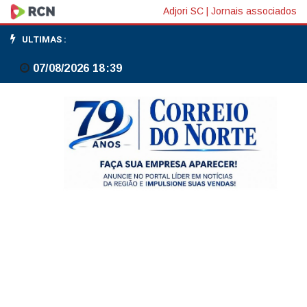
Entenda audiência
Adjori SC
|
Jornais associados
nos
ULTIMAS :
EUA
07/08/2026 18:39
sobre
tarifas
de
25%
a
produtos
brasileiros