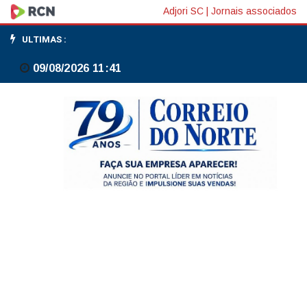
Itamaraty
Adjori SC
|
Jornais associados
alerta
ULTIMAS :
para
09/08/2026 11:41
risco
de
EUA
usar
força
militar
no