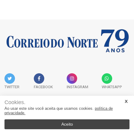
TWITTER
FACEBOOK
INSTAGRAM
WHATSAPP
Cookies.
Ao usar este site você aceita que usamos cookies.
política de
Acervo Digital
Fale Conosco
Quem Somos
privacidade.
JORNAL CORREIO DO NORTE - Whatsapp: 47 9 8865-7880
Aceito
© 2026, Jornal Correio do Norte. Todos os direitos reservados