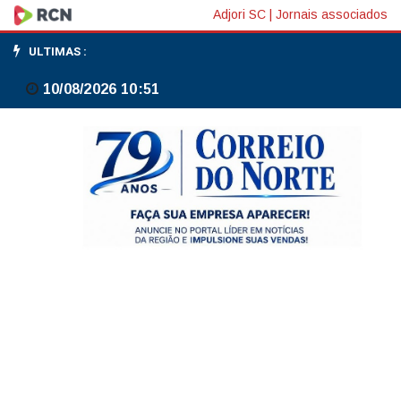
OMS:
Adjori SC
|
Jornais associados
Europa
ULTIMAS :
pode
10/08/2026 10:51
enfrentar
semanas
mais
mortais
com
onda
de