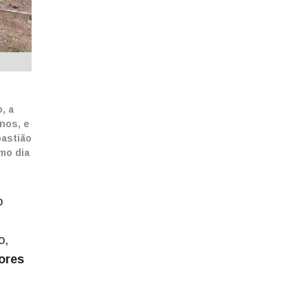
, a
anos, e
bastião
mo dia
o
o,
ores