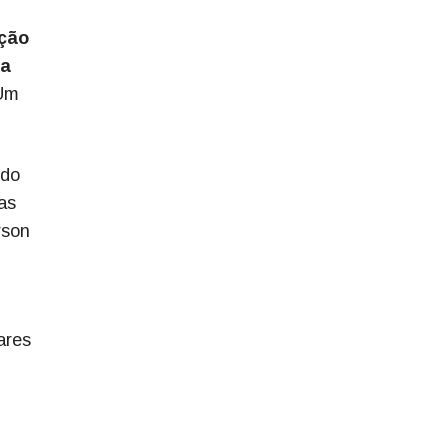
ação
ia
Um
 do
as
rson
ares