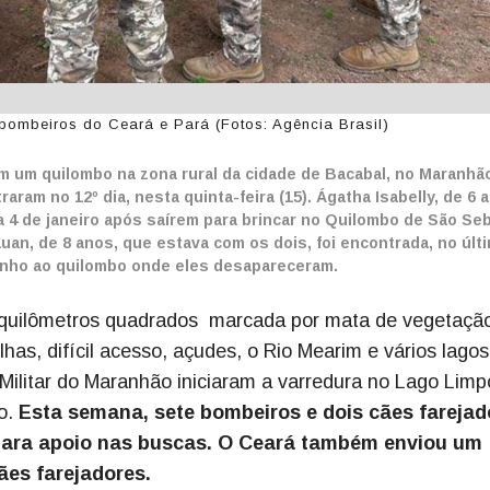
bombeiros do Ceará e Pará (Fotos: Agência Brasil)
 um quilombo na zona rural da cidade de Bacabal, no Maranhão
aram no 12º dia, nesta quinta-feira (15). Ágatha Isabelly, de 6 
a 4 de janeiro após saírem para brincar no Quilombo de São Se
uan, de 8 anos, que estava com os dois, foi encontrada, no últi
zinho ao quilombo onde eles desapareceram.
 quilômetros quadrados marcada por mata de vegetaçã
lhas, difícil acesso, açudes, o Rio Mearim e vários lagos
ilitar do Maranhão iniciaram a varredura no Lago Limp
do.
Esta semana, sete bombeiros e dois cães farejad
para apoio nas buscas. O Ceará também enviou um
ães farejadores.