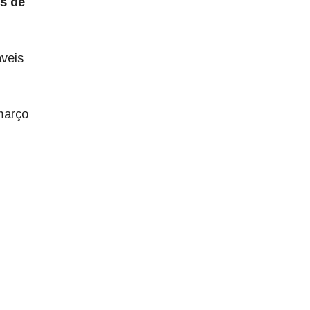
s de
veis
março