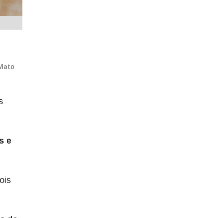
 Mato
s
s e
ois