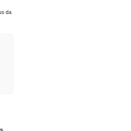
us da
as