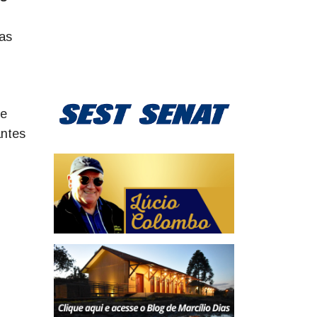
nas
 e
antes