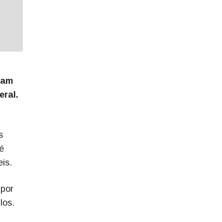
ram
eral.
s
é
is.
 por
ulos.