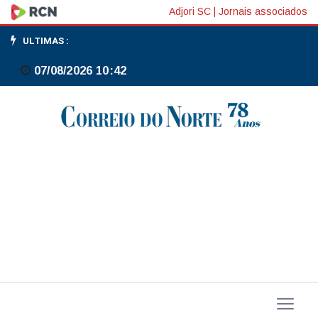
PF
Adjori SC
|
Jornais associados
realiza
ULTIMAS :
operação
07/08/2026 10:42
para
combater
tráfico
de
cocaína
do
PCC