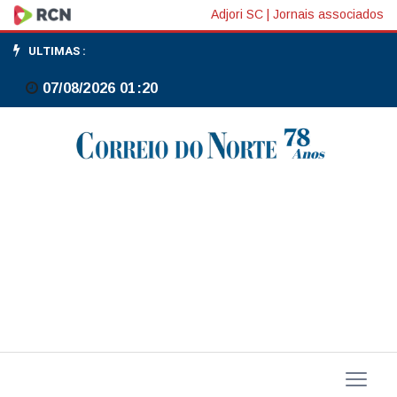
Chuvas:
Adjori SC
|
Jornais associados
estado
ULTIMAS :
de
07/08/2026 01:20
SP
tem
45
cidades
em
atenção
para