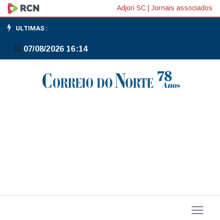
Decreto
Adjori SC
|
Jornais associados
inclui
ULTIMAS :
Ligue
07/08/2026 16:14
180
no
Pacto
Nacional
Brasil
contra
o