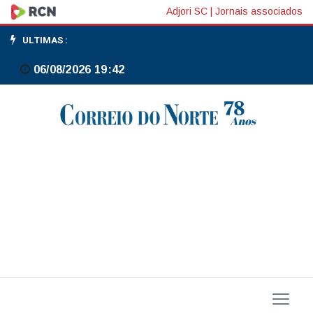
Saiba
Adjori SC
|
Jornais associados
como
ULTIMAS :
emitir
06/08/2026 19:42
alerta
do
aplicativo
Celular
Seguro
em
caso