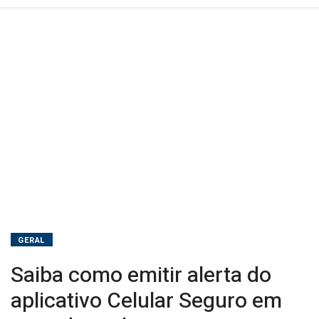
de
roubo
GERAL
Saiba como emitir alerta do
aplicativo Celular Seguro em