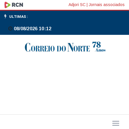
SC
Adjori SC
|
Jornais associados
tem
ULTIMAS :
alerta
08/08/2026 10:12
vermelho
para
alagamentos
e
deslizamentos
na
capital