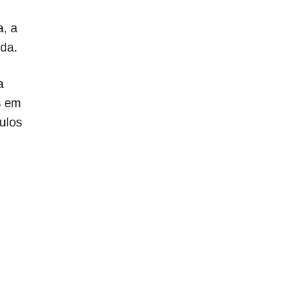
a, a
nda.
a
s em
ulos