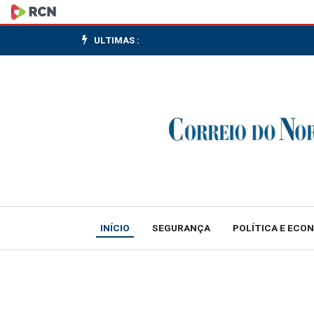
Metrô
de
ULTIMAS :
SP
funcionará
ininterruptamente
de
sábado
para
INÍCIO
SEGURANÇA
POLÍTICA E ECO
domingo