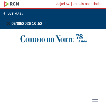
Exposição
Adjori SC
|
Jornais associados
a
ULTIMAS :
multidões
08/08/2026 10:52
no
carnaval
traz
riscos
à
saúde
dos