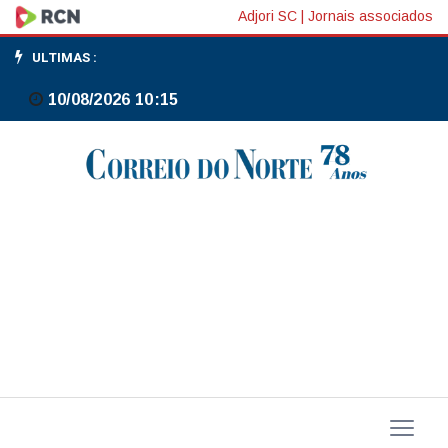
Tese
Adjori SC
|
Jornais associados
da
ULTIMAS :
AGU
10/08/2026 10:15
obriga
autor
de
feminicídio
a
ressarcir
pensão