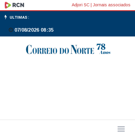
Inmet
Adjori SC
|
Jornais associados
alerta
ULTIMAS :
para
07/08/2026 08:35
chuvas
fortes
no
Sudeste
e
no
Paraná