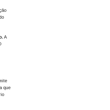
ação
do
o.
A
O
mite
a que
rio