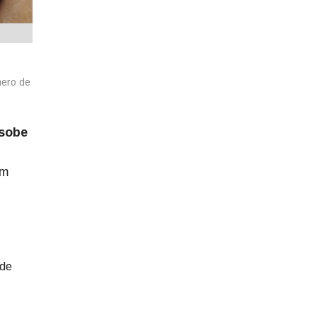
mero de
 sobe
om
 de