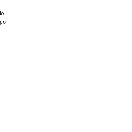
de
por