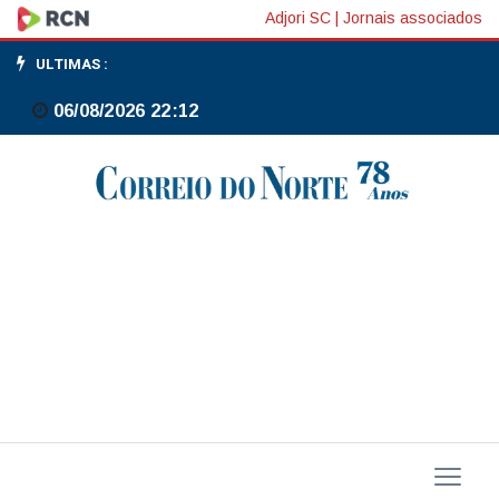
Mega-
Adjori SC
|
Jornais associados
Sena
ULTIMAS :
acumulada
06/08/2026 22:12
sorteia
neste
sábado
prêmio
de
R$
75