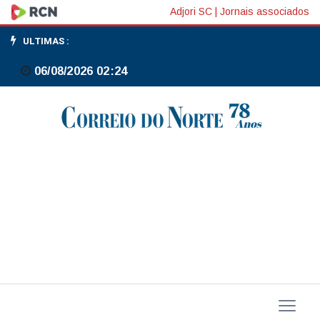
Anac
Adjori SC
|
Jornais associados
autoriza
ULTIMAS :
cargueira
06/08/2026 02:24
mexicana
a
operar
regularmente
no
Brasil