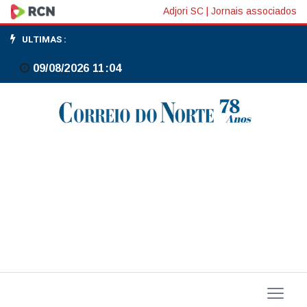
Paes
Adjori SC
|
Jornais associados
diz
ULTIMAS :
que
09/08/2026 11:04
secretário
de
Defesa
do
Consumidor
do
Rio