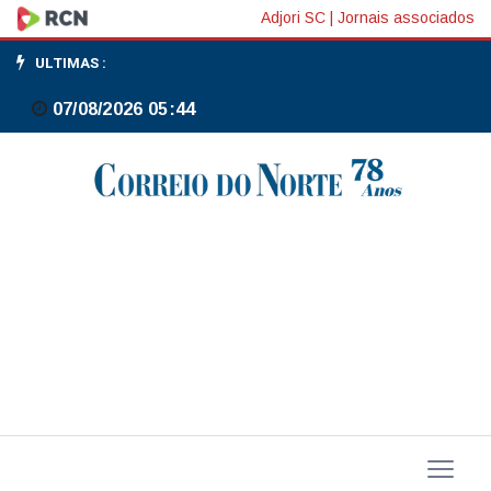
Acusados
Adjori SC
|
Jornais associados
de
ULTIMAS :
matar
07/08/2026 05:44
Mãe
Bernadete
estão
entre
presos
em
operação