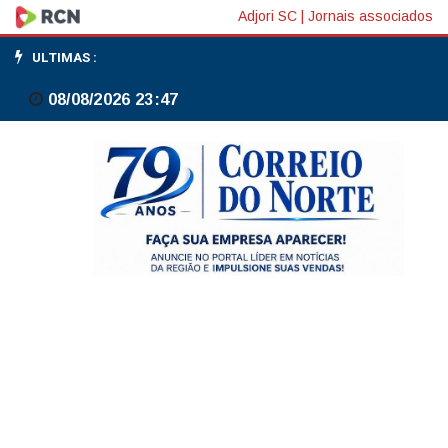
Mega-
Adjori SC
|
Jornais associados
Sena
ULTIMAS :
acumula
08/08/2026 23:47
e
prêmio
principal
vai
para
R$
40