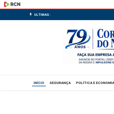
Publicadas
leis
ULTIMAS :
que
ampliam
combate
à
violência
contra
INÍCIO
SEGURANÇA
POLÍTICA E ECONOMI
as
mulheres