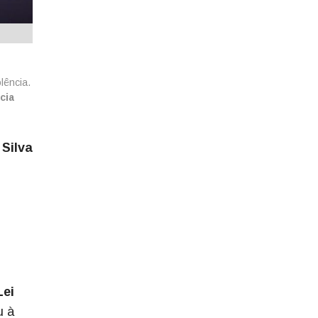
lência.
cia
 Silva
Lei
u à