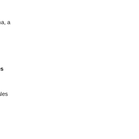
ma, a
es
ales