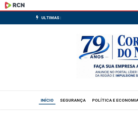
Aeroporto
de
ULTIMAS :
Congonhas
opera
sem
atrasos
nesta
sexta-
INÍCIO
SEGURANÇA
POLÍTICA E ECONOMI
feira