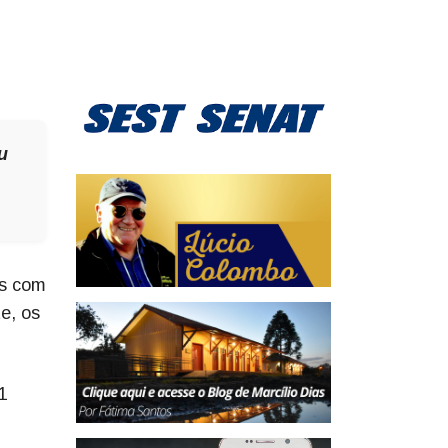
u
os com
e, os
1