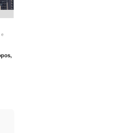
 e
opos,