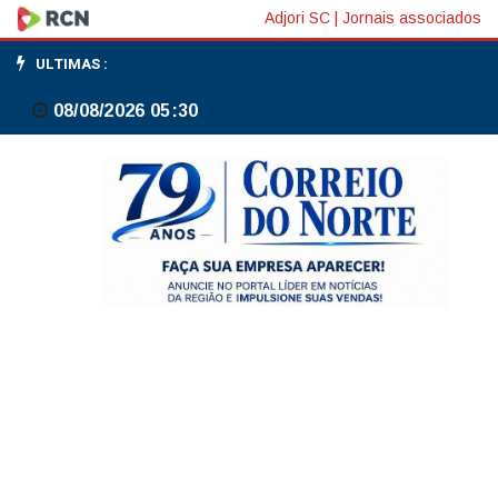
Ações
Adjori SC
|
Jornais associados
em
ULTIMAS :
ferros-
08/08/2026 05:30
velhos
prendem
270
pessoas
por
receberem
cobre